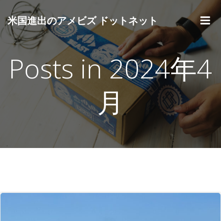
コ
ン
米国進出のアメビズ ドットネット
テ
ン
ツ
Posts in 2024年4
へ
ス
キ
月
ッ
プ