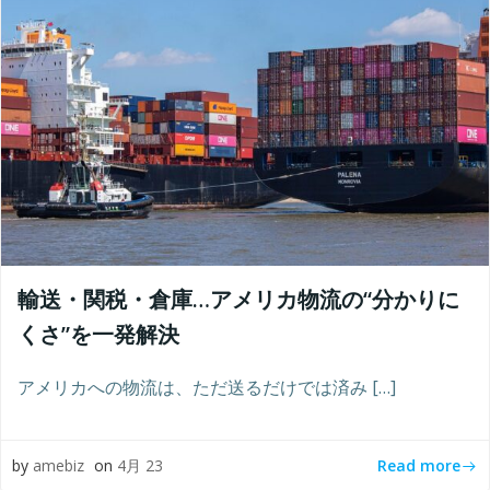
輸送・関税・倉庫…アメリカ物流の“分かりに
くさ”を一発解決
アメリカへの物流は、ただ送るだけでは済み […]
Read more
by
amebiz
on
4月 23