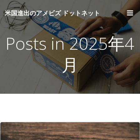
コ
ン
米国進出のアメビズ ドットネット
テ
ン
ツ
Posts in 2025年4
へ
ス
キ
月
ッ
プ