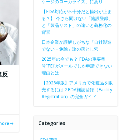
ケージのローカライズ」にあり
【FDA対応が不十分だと輸出が止ま
る？】 今さら聞けない「施設登録」
と「製品リスト」の違いと義務化の
背景
日本企業が誤解しがちな「自社製造
でない＝免除」論の落とし穴
2025年の今でも？ FDAの重要番
号“FEI”がメールでしか申請できない
理由とは
違反
【2025年版】アメリカで化粧品を販
売するには？FDA施設登録（Facility
Registration）の完全ガイド
Categories
more
FDA関連