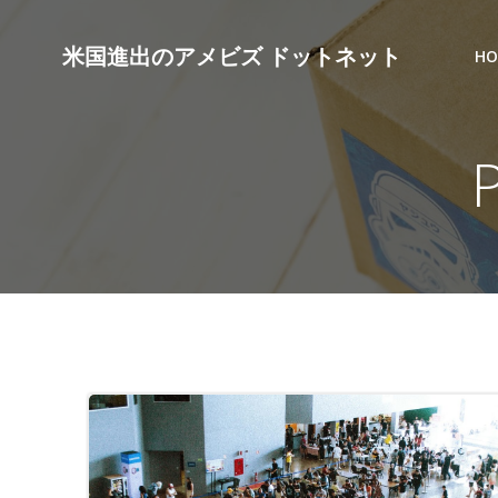
コ
ン
米国進出のアメビズ ドットネット
HO
テ
ン
ツ
へ
ス
キ
ッ
プ