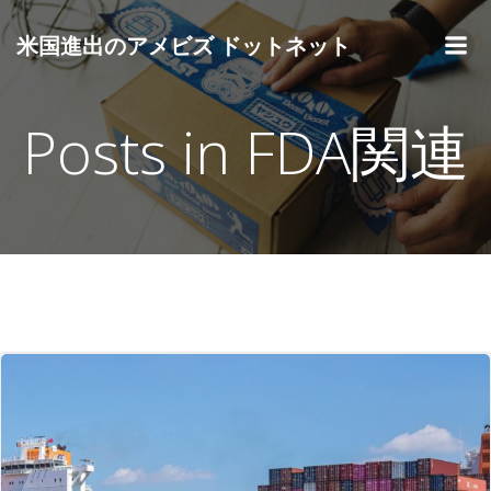
コ
ン
米国進出のアメビズ ドットネット
テ
ン
ツ
Posts in FDA関連
へ
ス
キ
ッ
プ