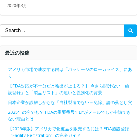
2020年3月
Search
for:
最近の投稿
アメリカ市場で成功する鍵は「パッケージのローカライズ」にあ
り
【FDA対応が不十分だと輸出が止まる？】 今さら聞けない「施
設登録」と「製品リスト」の違いと義務化の背景
日本企業が誤解しがちな「自社製造でない＝免除」論の落とし穴
2025年の今でも？ FDAの重要番号“FEI”がメールでしか申請でき
ない理由とは
【2025年版】アメリカで化粧品を販売するには？FDA施設登録
（Facility Registration）の完全ガイド