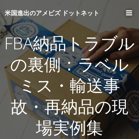
コ
ン
米国進出のアメビズ ドットネット
テ
ン
ツ
FBA納品トラブル
へ
ス
キ
の裏側：ラベル
ッ
プ
ミス・輸送事
故・再納品の現
場実例集