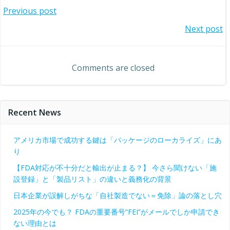
投
Previous post
投
Next post
稿
稿
ナ
Comments are closed
ナ
ビ
ビ
ゲ
Recent News
ゲ
ー
アメリカ市場で成功する鍵は「パッケージのローカライズ」にあ
ー
り
シ
【FDA対応が不十分だと輸出が止まる？】 今さら聞けない「施
シ
ョ
設登録」と「製品リスト」の違いと義務化の背景
日本企業が誤解しがちな「自社製造でない＝免除」論の落とし穴
ョ
ン
2025年の今でも？ FDAの重要番号“FEI”がメールでしか申請でき
ない理由とは