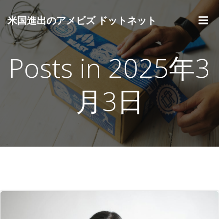
コ
ン
米国進出のアメビズ ドットネット
テ
ン
ツ
Posts in 2025年3
へ
ス
キ
月3日
ッ
プ